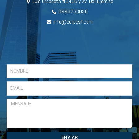
Luis Urdaneta #1416 y Av. Del Ejército
0996733036
info@corpqsf.com
ENVIAR