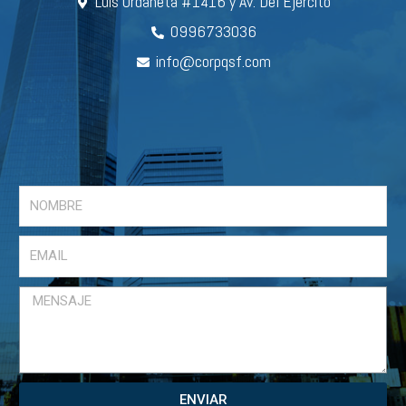
Luis Urdaneta #1416 y Av. Del Ejército
0996733036
info@corpqsf.com
ENVIAR